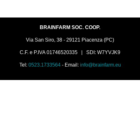
BRAINFARM SOC. COOP.
Via San Siro, 38 - 29121 Piacenza (PC)
C.F. e P.IVA 01746520335 | SDI: W7YVJK9
Tel:
0523.1733564
- Email:
info@brainfarm.eu